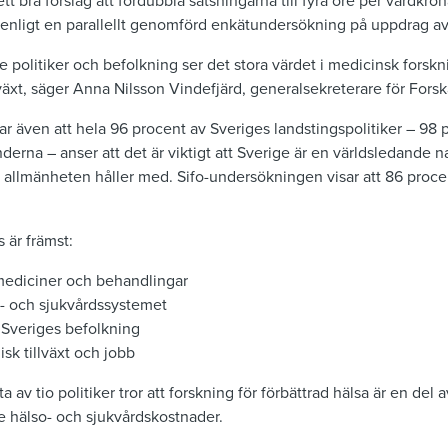
ett bra förslag att fördubbla satsningarna till fyra öre per vårdkro
r, enligt en parallellt genomförd enkätundersökning på uppdrag a
e politiker och befolkning ser det stora värdet i medicinsk forskni
äxt, säger Anna Nilsson Vindefjärd, generalsekreterare för Forsk
 även att hela 96 procent av Sveriges landstingspolitiker – 98 p
erna – anser att det är viktigt att Sverige är en världsledande na
 allmänheten håller med. Sifo-undersökningen visar att 86 proc
är främst:
 mediciner och behandlingar
so- och sjukvårdssystemet
r Sveriges befolkning
sk tillväxt och jobb
a av tio politiker tror att forskning för förbättrad hälsa är en del 
 hälso- och sjukvårdskostnader.