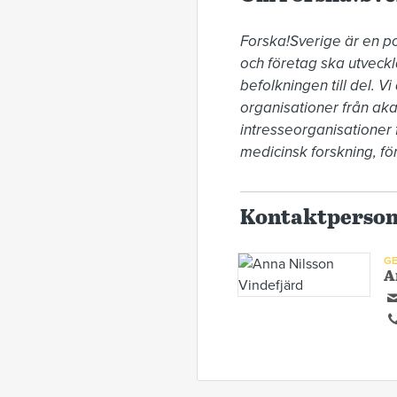
Forska!Sverige är en pol
och företag ska utveckla
befolkningen till del. V
organisationer från aka
intresseorganisationer f
medicinsk forskning, fö
Kontaktperso
GE
A