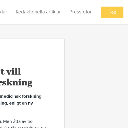
klar
Redaktionella artiklar
Pressfoton
Följ
 vill
rskning
 medicinsk forskning.
ing, enligt en ny
g. Men åtta av tio