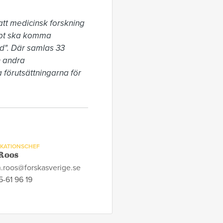
att medicinsk forskning 
abbt ska komma 
d". Där samlas 33 
 andra 
 förutsättningarna för 
KATIONSCHEF
Roos
h.roos@forskasverige.se
-61 96 19