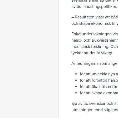
svenskar anser att det är 
av tio landstingspolitike
– Resultaten visar att båd
och skapa ekonomisk tillv
Enkätundersökningen visar
hälso- och sjukvårdsnämnd
medicinsk forskning. Och
tycker att det är viktigt.
Anledningarna som anges 
för att utveckla nya
för att förbättra häl
för att öka hälsan fö
för att skapa ekonomi
Sju av tio svenskar och ått
utmaningen med stigande