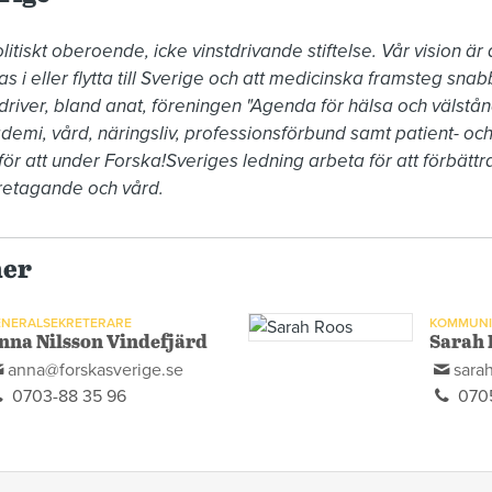
itiskt oberoende, icke vinstdrivande stiftelse. Vår vision är 
s i eller flytta till Sverige och att medicinska framsteg sn
i driver, bland anat, föreningen "Agenda för hälsa och välstån
demi, vård, näringsliv, professionsförbund samt patient- och
ör att under Forska!Sveriges ledning arbeta för att förbättra
retagande och vård. 
ner
NERALSEKRETERARE
KOMMUNI
nna Nilsson Vindefjärd
Sarah 
anna@forskasverige.se
sara
0703-88 35 96
0705