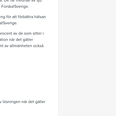
na. De får medhåll av sju
v Forska!Sverige.
ng för att förbättra hälsan
a!Sverige.
rocent av de som sitter i
tion när det gäller
ent av allmänheten också
av lösningen när det gäller