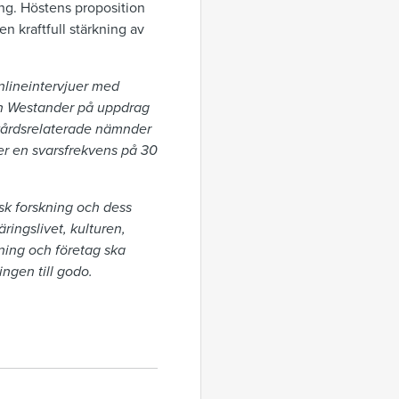
ning. Höstens proposition
n kraftfull stärkning av
nlineintervjuer med
rån Westander på uppdrag
ukvårdsrelaterade nämnder
ger en svarsfrekvens på 30
nsk forskning och dess
ringslivet, kulturen,
kning och företag ska
ingen till godo.