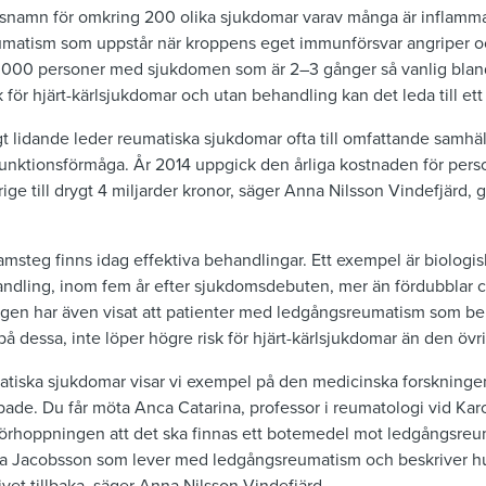
snamn för omkring 200 olika sjukdomar varav många är inflamma
umatism som uppstår när kroppens eget immunförsvar angriper och
5 000 personer med sjukdomen som är 2–3 gånger så vanlig bla
för hjärt-kärlsjukdomar och utan behandling kan det leda till ett 
igt lidande leder reumatiska sjukdomar ofta till omfattande samh
funktionsförmåga. År 2014 uppgick den årliga kostnaden för per
ge till drygt 4 miljarder kronor, säger Anna Nilsson Vindefjärd, 
amsteg finns idag effektiva behandlingar. Ett exempel är biologi
andling, inom fem år efter sjukdomsdebuten, mer än fördubblar c
ngen har även visat att patienter med ledgångsreumatism som b
å dessa, inte löper högre risk för hjärt-kärlsjukdomar än den övr
matiska sjukdomar visar vi exempel på den medicinska forskningen
bbade. Du får möta Anca Catarina, professor i reumatologi vid Karo
förhoppningen att det ska finnas ett botemedel mot ledgångsreu
itta Jacobsson som lever med ledgångsreumatism och beskriver h