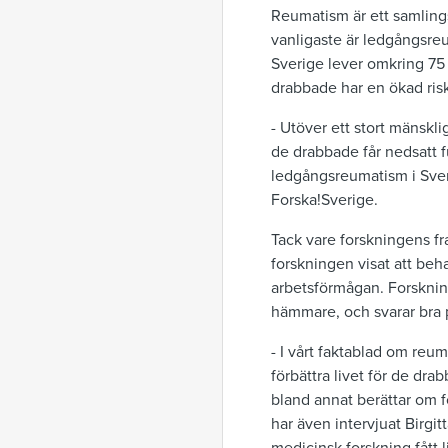
Reumatism är ett samling
vanligaste är ledgångsre
Sverige lever omkring 7
drabbade har en ökad risk 
- Utöver ett stort mänskl
de drabbade får nedsatt 
ledgångsreumatism i Sveri
Forska!Sverige.
Tack vare forskningens fr
forskningen visat att beh
arbetsförmågan. Forskni
hämmare, och svarar bra p
- I vårt faktablad om reu
förbättra livet för de dra
bland annat berättar om 
har även intervjuat Birg