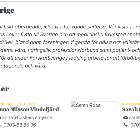
rige
itiskt oberoende, icke vinstdrivande stiftelse. Vår vision är 
s i eller flytta till Sverige och att medicinska framsteg sn
i driver, bland anat, föreningen "Agenda för hälsa och välstån
demi, vård, näringsliv, professionsförbund samt patient- och
ör att under Forska!Sveriges ledning arbeta för att förbättra
retagande och vård. 
ner
NERALSEKRETERARE
KOMMUNI
nna Nilsson Vindefjärd
Sarah 
anna@forskasverige.se
sara
0703-88 35 96
0705