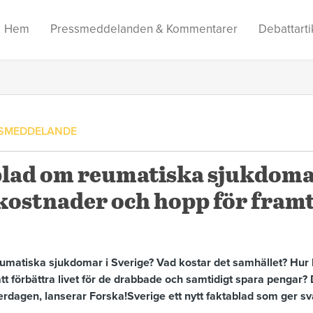
Hem
Pressmeddelanden & Kommentarer
Debattarti
SMEDDELANDE
blad om reumatiska sjukdoma
kostnader och hopp för fram
matiska sjukdomar i Sverige? Vad kostar det samhället? Hur 
 att förbättra livet för de drabbade och samtidigt spara pengar?
erdagen, lanserar Forska!Sverige ett nytt faktablad som ger sv