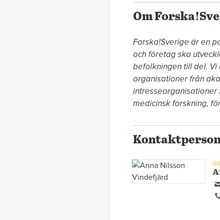
Om Forska!Sve
Forska!Sverige är en pol
och företag ska utveckla
befolkningen till del. V
organisationer från aka
intresseorganisationer f
medicinsk forskning, fö
Kontaktperso
GE
A