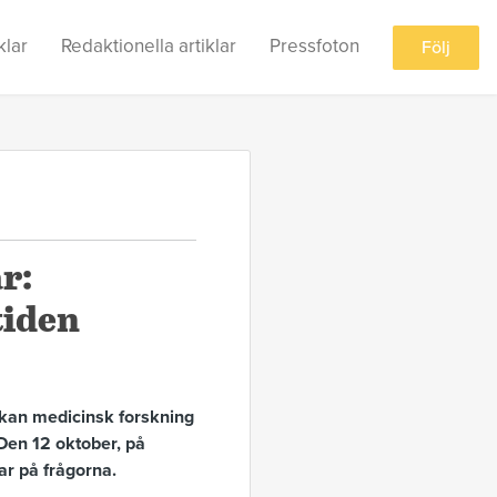
klar
Redaktionella artiklar
Pressfoton
Följ
r:
tiden
kan medicinsk forskning
 Den 12 oktober, på
ar på frågorna.