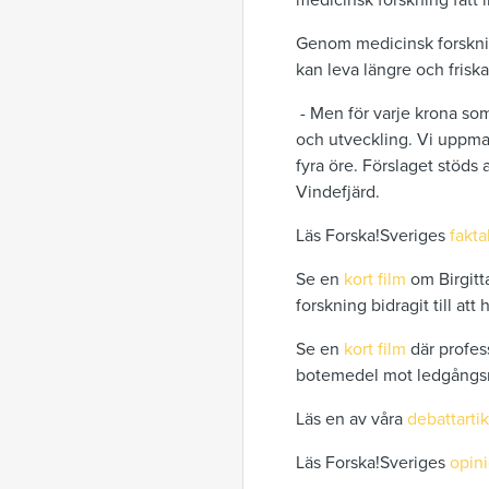
medicinsk forskning fått l
Genom medicinsk forsknin
kan leva längre och friskar
- Men för varje krona som 
och utveckling. Vi uppman
fyra öre. Förslaget stöds
Vindefjärd.
Läs Forska!Sveriges
fakta
Se en
kort film
om Birgitt
forskning bidragit till att h
Se en
kort film
där profes
botemedel mot ledgångsr
Läs en av våra
debattartik
Läs Forska!Sveriges
opin