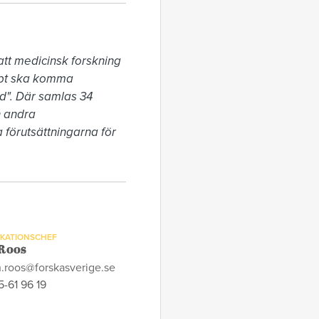
att medicinsk forskning 
abbt ska komma 
d". Där samlas 34 
 andra 
 förutsättningarna för 
KATIONSCHEF
Roos
h.roos@forskasverige.se
-61 96 19