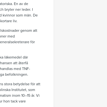
toriska. En av de
 bryter ner leder. I
nd kvinnor som män. De
kortare liv.
ällskostnader genom att
soner med
generalsekreterare för
ska läkemedel där
hansen att återfå
ehandlas med TNF-
iga befolkningen.
s stora betydelse för att
linska Institutet, som
matism inom 10–15 år. Vi
ur hon tack vare