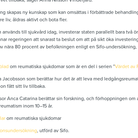
ivet tillbaka, säger Anna Nilsson Vindefjärd.
g skapas ny kunskap som kan omsättas i förbättrade behandlings
e liv, åldras aktivt och bota fler.
används till sjukvård idag, investerar staten parallellt bara två ö
ar regeringen att snarast ta beslut om att på sikt öka investering
 av nära 80 procent av befolkningen enligt en Sifo-undersökning
blad
om reumatiska sjukdomar som är en del i serien ”
Värdet av 
a Jacobsson som berättar hur det är att leva med ledgångsreuma
on fått sitt liv tillbaka.
sor Anca Catarina berättar sin forskning, och förhoppningen om at
eumatism inom 10–15 år.
lar
om reumatiska sjukdomar
ionsundersökning
, utförd av Sifo.