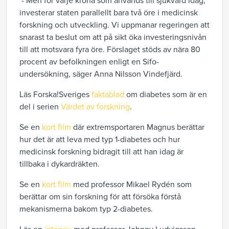
- Men för varje krona som används till sjukvård idag,
investerar staten parallellt bara två öre i medicinsk
forskning och utveckling. Vi uppmanar regeringen att
snarast ta beslut om att på sikt öka investeringsnivån
till att motsvara fyra öre. Förslaget stöds av nära 80
procent av befolkningen enligt en Sifo-
undersökning, säger Anna Nilsson Vindefjärd.
Läs Forska!Sveriges
faktablad
om diabetes som är en
del i serien
Värdet av forskning
.
Se en
kort film
där extremsportaren Magnus berättar
hur det är att leva med typ 1-diabetes och hur
medicinsk forskning bidragit till att han idag är
tillbaka i dykardräkten.
Se en
kort film
med professor Mikael Rydén som
berättar om sin forskning för att försöka förstå
mekanismerna bakom typ 2-diabetes.