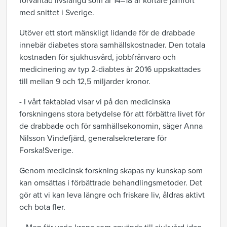
förväntad livslängd som är 14–18 år kortare jämfört
med snittet i Sverige.
Utöver ett stort mänskligt lidande för de drabbade
innebär diabetes stora samhällskostnader. Den totala
kostnaden för sjukhusvård, jobbfrånvaro och
medicinering av typ 2-diabtes år 2016 uppskattades
till mellan 9 och 12,5 miljarder kronor.
- I vårt faktablad visar vi på den medicinska
forskningens stora betydelse för att förbättra livet för
de drabbade och för samhällsekonomin, säger Anna
Nilsson Vindefjärd, generalsekreterare för
Forska!Sverige.
Genom medicinsk forskning skapas ny kunskap som
kan omsättas i förbättrade behandlingsmetoder. Det
gör att vi kan leva längre och friskare liv, åldras aktivt
och bota fler.