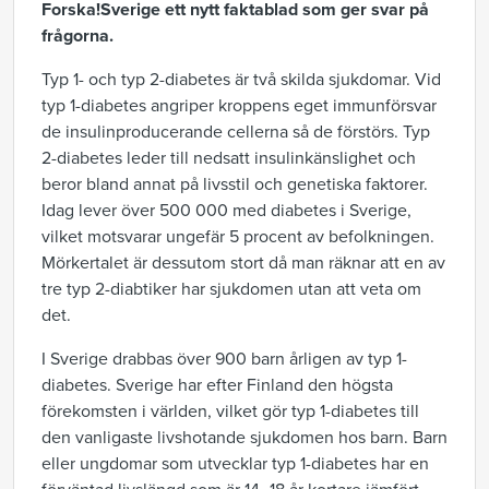
Forska!Sverige ett nytt faktablad som ger svar på
frågorna.
Typ 1- och typ 2-diabetes är två skilda sjukdomar. Vid
typ 1-diabetes angriper kroppens eget immunförsvar
de insulinproducerande cellerna så de förstörs. Typ
2-diabetes leder till nedsatt insulinkänslighet och
beror bland annat på livsstil och genetiska faktorer.
Idag lever över 500 000 med diabetes i Sverige,
vilket motsvarar ungefär 5 procent av befolkningen.
Mörkertalet är dessutom stort då man räknar att en av
tre typ 2-diabtiker har sjukdomen utan att veta om
det.
I Sverige drabbas över 900 barn årligen av typ 1-
diabetes. Sverige har efter Finland den högsta
förekomsten i världen, vilket gör typ 1-diabetes till
den vanligaste livshotande sjukdomen hos barn. Barn
eller ungdomar som utvecklar typ 1-diabetes har en