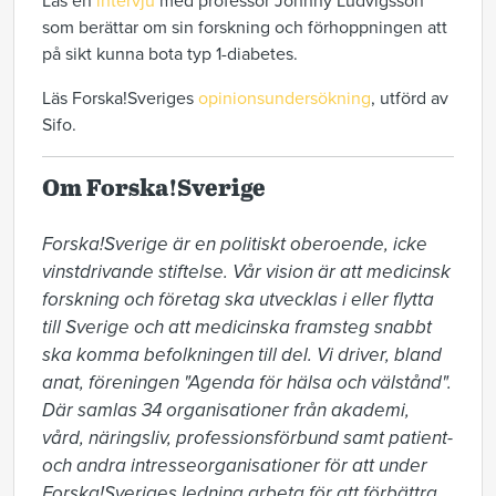
Läs en
intervju
med professor Johnny Ludvigsson
som berättar om sin forskning och förhoppningen att
på sikt kunna bota typ 1-diabetes.
Läs Forska!Sveriges
opinionsundersökning
, utförd av
Sifo.
Om Forska!Sverige
Forska!Sverige är en politiskt oberoende, icke 
vinstdrivande stiftelse. Vår vision är att medicinsk 
forskning och företag ska utvecklas i eller flytta 
till Sverige och att medicinska framsteg snabbt 
ska komma befolkningen till del. Vi driver, bland 
anat, föreningen "Agenda för hälsa och välstånd". 
Där samlas 34 organisationer från akademi, 
vård, näringsliv, professionsförbund samt patient- 
och andra intresseorganisationer för att under 
Forska!Sveriges ledning arbeta för att förbättra 