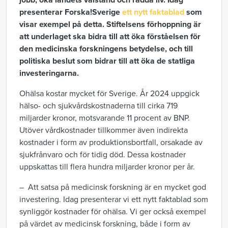
jobb, öka landets välstånd och rädda liv. Idag
presenterar Forska!Sverige
ett nytt faktablad
som
visar exempel på detta. Stiftelsens förhoppning är
att underlaget ska bidra till att öka förståelsen för
den medicinska forskningens betydelse, och till
politiska beslut som bidrar till att öka de statliga
investeringarna.
Ohälsa kostar mycket för Sverige. År 2024 uppgick
hälso- och sjukvårdskostnaderna till cirka 719
miljarder kronor, motsvarande 11 procent av BNP.
Utöver vårdkostnader tillkommer även indirekta
kostnader i form av produktionsbortfall, orsakade av
sjukfrånvaro och för tidig död. Dessa kostnader
uppskattas till flera hundra miljarder kronor per år.
– Att satsa på medicinsk forskning är en mycket god
investering. Idag presenterar vi ett nytt faktablad som
synliggör kostnader för ohälsa. Vi ger också exempel
på värdet av medicinsk forskning, både i form av