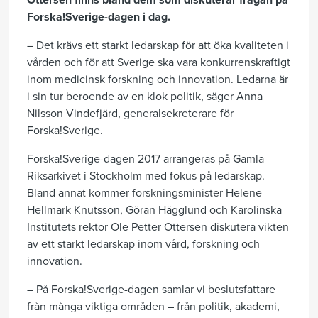
Ottersen finns bland dem som diskuterar frågan på
Forska!Sverige-dagen i dag.
– Det krävs ett starkt ledarskap för att öka kvaliteten i
vården och för att Sverige ska vara konkurrenskraftigt
inom medicinsk forskning och innovation. Ledarna är
i sin tur beroende av en klok politik, säger Anna
Nilsson Vindefjärd, generalsekreterare för
Forska!Sverige.
Forska!Sverige-dagen 2017 arrangeras på Gamla
Riksarkivet i Stockholm med fokus på ledarskap.
Bland annat kommer forskningsminister Helene
Hellmark Knutsson, Göran Hägglund och Karolinska
Institutets rektor Ole Petter Ottersen diskutera vikten
av ett starkt ledarskap inom vård, forskning och
innovation.
– På Forska!Sverige-dagen samlar vi beslutsfattare
från många viktiga områden – från politik, akademi,