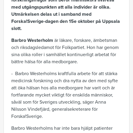
forskningsfrågor som berör människors livsresa
med utgångspunkten att alla individer är olika.
Utmärkelsen delas ut i samband med
Forska!Sverige-dagen den 15e oktober på Uppsala
slott.
Barbro Westerholm
är läkare, forskare, ämbetsman
och riksdagsledamot för Folkpartiet. Hon har genom
sina olika roller i samhället kontinuerligt arbetat för
bättre hälsa för alla medborgare.
- Barbro Westerholms kraftfulla arbete för att stärka
medicinsk forskning och dra nytta av den med syfte
att öka hälsan hos alla medborgare har varit och är
fortfarande mycket viktigt för enskilda människor,
såväl som för Sveriges utveckling, säger Anna
Nilsson Vindefjärd, generalsekreterare för
Forska!Sverige.
Barbro Westerholms har inte bara hjälpt patienter