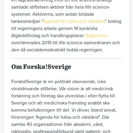
en lägesbeskrivning inför en life science-strategi
samlade stiftelsen aktörer från hela life science-
systemet. Aktörerna, som sedan bildade
tankesmedjan ”
Agenda för hälsa och välstånd
” bidrog
till regeringens arbete genom 14 konkreta
åtgärdsförslag och handlingsplaner.
Rapporten
överlämnades 2015 till life science-samordnaren och
den då socialdemokratiskt ledda regeringen.
Om Forska!Sverige
Forska!Sverige är en politiskt oberoende, icke
vinstdrivande stiftelse. Vår vision är att medicinsk
forskning och företag ska utvecklas i eller flytta till
Sverige och att medicinska framsteg snabbt ska
komma befolkningen till del. Vi driver, bland annat,
föreningen "Agenda för hälsa och välstånd". Där
samlas 40 organisationer från akademi, vård,
näringsliv, professionsförbund samt patient- och