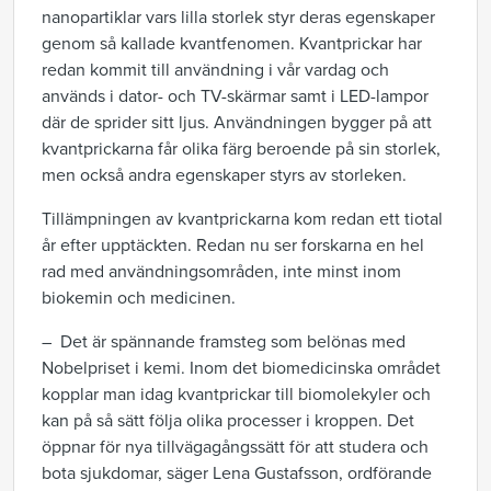
nanopartiklar vars lilla storlek styr deras egenskaper
genom så kallade kvantfenomen. Kvantprickar har
redan kommit till användning i vår vardag och
används i dator- och TV-skärmar samt i LED-lampor
där de sprider sitt ljus. Användningen bygger på att
kvantprickarna får olika färg beroende på sin storlek,
men också andra egenskaper styrs av storleken.
Tillämpningen av kvantprickarna kom redan ett tiotal
år efter upptäckten. Redan nu ser forskarna en hel
rad med användningsområden, inte minst inom
biokemin och medicinen.
– Det är spännande framsteg som belönas med
Nobelpriset i kemi. Inom det biomedicinska området
kopplar man idag kvantprickar till biomolekyler och
kan på så sätt följa olika processer i kroppen. Det
öppnar för nya tillvägagångssätt för att studera och
bota sjukdomar, säger Lena Gustafsson, ordförande