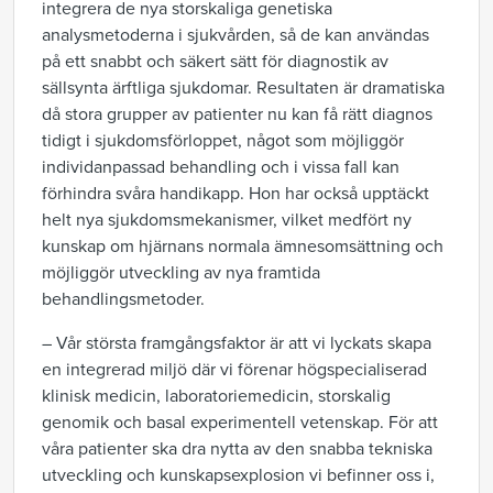
integrera de nya storskaliga genetiska
analysmetoderna i sjukvården, så de kan användas
på ett snabbt och säkert sätt för diagnostik av
sällsynta ärftliga sjukdomar. Resultaten är dramatiska
då stora grupper av patienter nu kan få rätt diagnos
tidigt i sjukdomsförloppet, något som möjliggör
individanpassad behandling och i vissa fall kan
förhindra svåra handikapp. Hon har också upptäckt
helt nya sjukdomsmekanismer, vilket medfört ny
kunskap om hjärnans normala ämnesomsättning och
möjliggör utveckling av nya framtida
behandlingsmetoder.
– Vår största framgångsfaktor är att vi lyckats skapa
en integrerad miljö där vi förenar högspecialiserad
klinisk medicin, laboratoriemedicin, storskalig
genomik och basal experimentell vetenskap. För att
våra patienter ska dra nytta av den snabba tekniska
utveckling och kunskapsexplosion vi befinner oss i,