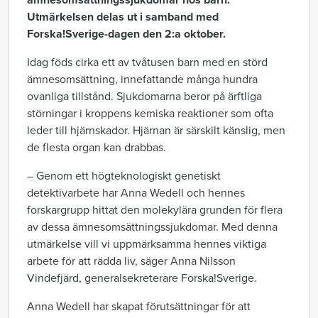
ämnesomsättningssjukdomar hos barn.
Utmärkelsen delas ut i samband med
Forska!Sverige-dagen den 2:a oktober.
Idag föds cirka ett av tvåtusen barn med en störd
ämnesomsättning, innefattande många hundra
ovanliga tillstånd. Sjukdomarna beror på ärftliga
störningar i kroppens kemiska reaktioner som ofta
leder till hjärnskador. Hjärnan är särskilt känslig, men
de flesta organ kan drabbas.
– Genom ett högteknologiskt genetiskt
detektivarbete har Anna Wedell och hennes
forskargrupp hittat den molekylära grunden för flera
av dessa ämnesomsättningssjukdomar. Med denna
utmärkelse vill vi uppmärksamma hennes viktiga
arbete för att rädda liv, säger Anna Nilsson
Vindefjärd, generalsekreterare Forska!Sverige.
Anna Wedell har skapat förutsättningar för att