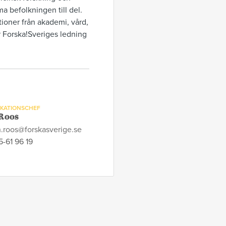
ma befolkningen till del.
tioner från akademi, vård,
r Forska!Sveriges ledning
KATIONSCHEF
Roos
h.roos@forskasverige.se
-61 96 19