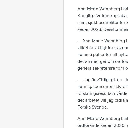
Ann-Marie Wennberg Larkö
Kungliga Vetenskapsakade
samt sjukhusdirektör för 
sedan 2023. Dessförinnan 
– Ann-Marie Wennberg Lar
vilket är viktigt för syst
komma patienter till nytta
det än mer genom ordför
generalsekreterare för Fo
– Jag är väldigt glad och
kunniga personer i styrel
forskningsresultat i vårde
det arbetet vill jag bidr
Forska!Sverige.
Ann-Marie Wennberg Larkö
ordförande sedan 2020, av