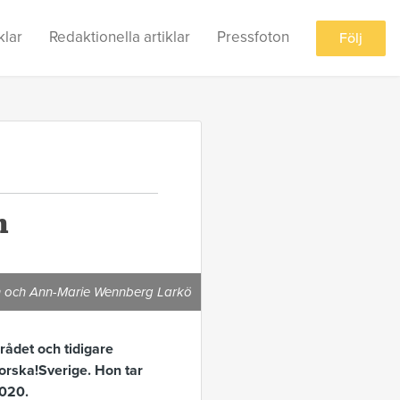
klar
Redaktionella artiklar
Pressfoton
Följ
m
on och Ann-Marie Wennberg Larkö
ådet och tidigare
Forska!Sverige. Hon tar
2020.