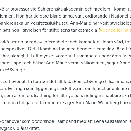
 är professor vid Sahlgrenska akademin och medlem i Kommittén
mien. Hon har tidigare bland annat varit ordförande i Natione
Sahlgrenska universitetssjukhuset. Ann-Marie har varit styrelsel
satt hon i styrelsen för stiftelsens tankesmedja ”
Agenda för häl
kö har en bredd av erfarenheter och kompetens inom vård, for
emperspektivet. Det, i kombination med hennes starka driv för att
, har bidragit till ett mycket värdefullt samarbete under åren. Vi 
andeskapet och hälsar Ann-Marie varmt välkommen, säger Anna N
rska!Sverige.
 stolt över att få förtroendet att leda Forska!Sverige tillsamma
sen. En fråga som ligger mig särskilt varmt om hjärtat är enklare
n, som är en förutsättning för att nya behandlingar snabbare ska k
a med mina tidigare erfarenheter, säger Ann-Marie Wennberg Larkö
 tar över som ordförande i samband med att Lena Gustafsson, 
gick vid årsskiftet.