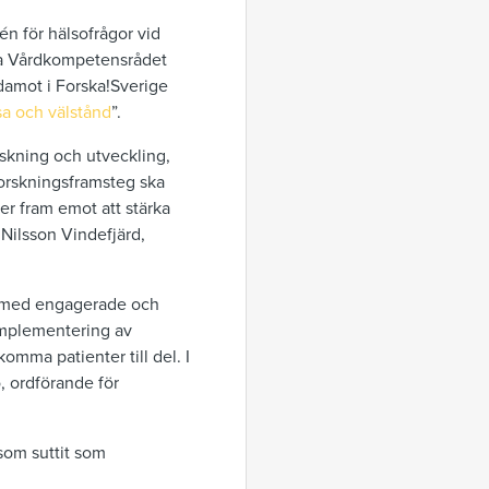
 för hälsofrågor vid
lla Vårdkompetensrådet
edamot i Forska!Sverige
sa och välstånd
”.
skning och utveckling,
 forskningsframsteg ska
ser fram emot att stärka
ilsson Vindefjärd,
ns med engagerade och
 implementering av
omma patienter till del. I
, ordförande för
som suttit som