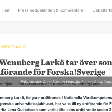
Hem
Pressmeddelanden & Kommentarer
Debattarti
SMEDDELANDE
Wennberg Larkö tar över so
dförande för Forska!Sverige
Från vänster: Anna Nilsson Vindefjärd, Lena Gustafss
nberg Larkö, tidigare ordförande i Nationella Vårdkompetensr
renska universitetssjukhuset, har valts till ny ordförande för 
erita Lena Gustafsson som varit stiftelsens ordförande sedan 