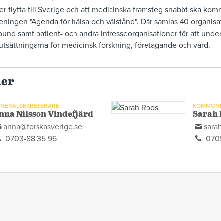
ler flytta till Sverige och att medicinska framsteg snabbt ska kom
öreningen "Agenda för hälsa och välstånd". Där samlas 40 organisa
rbund samt patient- och andra intresseorganisationer för att unde
örutsättningarna för medicinsk forskning, företagande och vård.
ner
NERALSEKRETERARE
KOMMUNI
nna Nilsson Vindefjärd
Sarah 
anna@forskasverige.se
sara
0703-88 35 96
0705