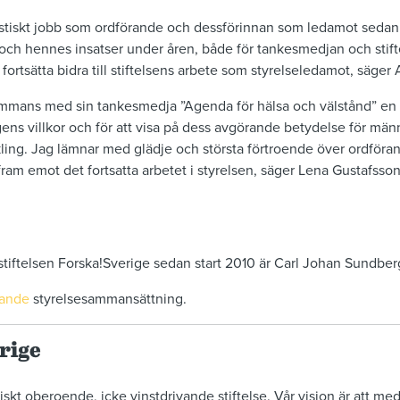
tastiskt jobb som ordförande och dessförinnan som ledamot sedan
h hennes insatser under åren, både för tankesmedjan och stifte
fortsätta bidra till stiftelsens arbete som styrelseledamot, säger
ammans med sin tankesmedja ”Agenda för hälsa och välstånd” en vik
ns villkor och för att visa på dess avgörande betydelse för männ
ling. Jag lämnar med glädje och största förtroende över ordföra
am emot det fortsatta arbetet i styrelsen, säger Lena Gustafsson,
stiftelsen Forska!Sverige sedan start 2010 är Carl Johan Sundber
rande
styrelsesammansättning.
rige
iskt oberoende, icke vinstdrivande stiftelse. Vår vision är att me