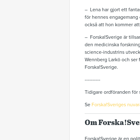
– Lena har gjort ett fan
för hennes engagemang oc
också att hon kommer att 
– Forska!Sverige är tills
den medicinska forskninge
science-industrins utveck
Wennberg Larkö och ser fr
Forska!Sverige.
----------
Tidigare ordföranden för 
Se
Forska!Sveriges nuva
Om Forska!Sve
Forska!Sverige är en polit