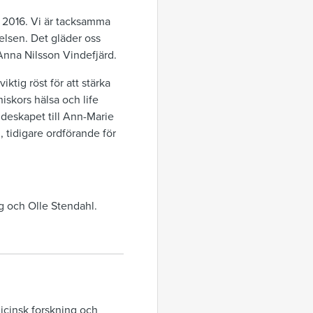
 2016. Vi är tacksamma
lsen. Det gläder oss
 Anna Nilsson Vindefjärd.
tig röst för att stärka
iskors hälsa och life
ndeskapet till Ann-Marie
 tidigare ordförande för
g och Olle Stendahl.
dicinsk forskning och